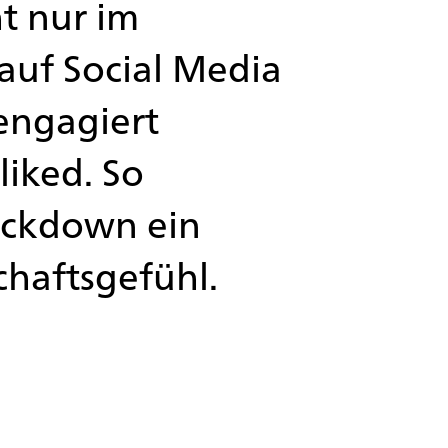
ht nur im
auf Social Media
engagiert
liked. So
Lockdown ein
chaftsgefühl.