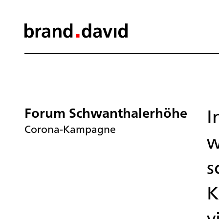
Forum Schwanthalerhöhe
I
Corona-Kampagne
w
s
K
v