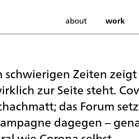
about
work
n schwierigen Zeiten zeigt
irklich zur Seite steht. Co
chachmatt; das Forum setz
ampagne dagegen – gena
iral wie Corona selbst.